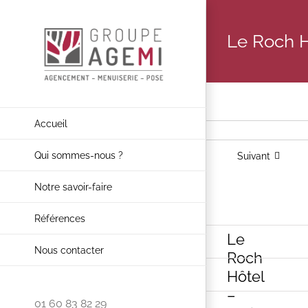
Skip
to
Le Roch H
content
Accueil
Précédent
Qui sommes-nous ?
Suivant
Notre savoir-faire
Voir
Références
Le
l'image
Nous contacter
Roch
agrandie
Hôtel
–
01 60 83 82 29