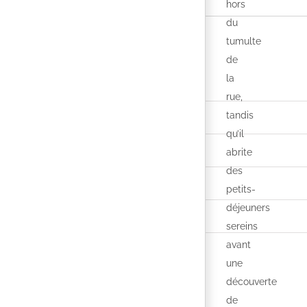
hors
du
tumulte
de
la
rue,
tandis
qu’il
abrite
des
petits-
déjeuners
sereins
avant
une
découverte
de