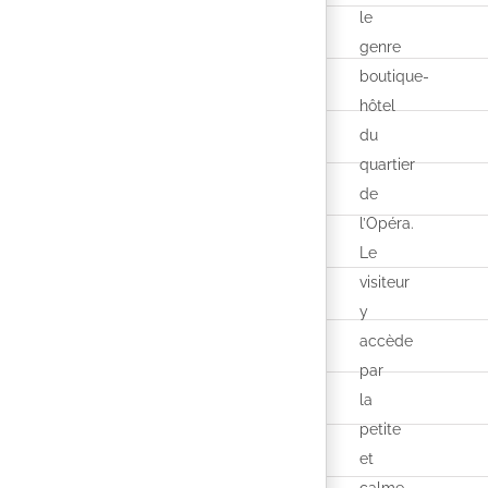
le
genre
boutique-
hôtel
du
quartier
de
l’Opéra.
Le
visiteur
y
accède
par
la
petite
et