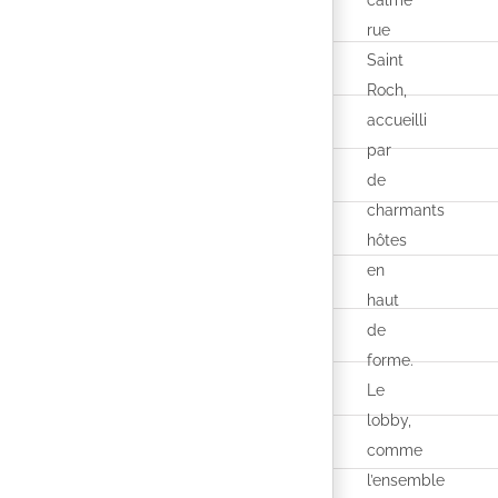
calme
rue
Saint
Roch,
accueilli
par
de
charmants
hôtes
en
haut
de
forme.
Le
lobby,
comme
l’ensemble